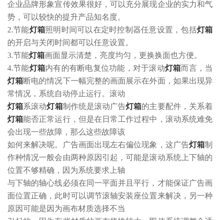
企业品牌形象宣传效果很好，可以充分展现企业的实力和气
势，可以较快的提升产品知名度。
2.节能
灯箱
照明时间可以在定时控制器任意设置，包括
灯箱
的开启与关闭时间都可以任意设置。
3.节能
灯箱
画面显示清楚，亮度均匀，更换换面也方便。
4.节能
灯箱
内有的有断电复位功能，对于滚动
灯箱
而言，当
灯箱
断电的情况下一幅完整的画面展示在外面，如果出现异
常情况，系统自动停止运行。滚动
灯箱
系滚动
灯箱
制作统是滚动广告
灯箱
的主要配件，关系着
灯箱
能否正常运行，但是在日常工作过程中，滚动系统难免
会出现一些故障，那么这些故障该
如何来解决呢。广告画面出现左右偏位现象，这广告
灯箱
制
作种情况一般会由两种原因引起，可能是滚动系统上下轴的
位置不够精确，因为系统要求上轴
与下轴的轴心线必须在同一平面并且平行，才能保证广告画
面位置正确，此时可以调节滚轴安装座位置来解决，另一种
原因可能是因为画布材质选择不当