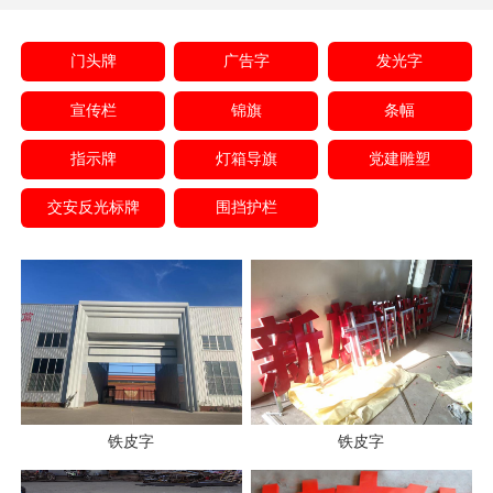
门头牌
广告字
发光字
宣传栏
锦旗
条幅
指示牌
灯箱导旗
党建雕塑
交安反光标牌
围挡护栏
铁皮字
铁皮字