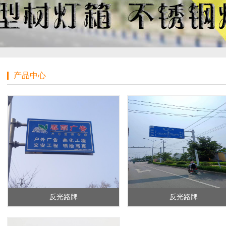
产品中心
反光路牌
反光路牌