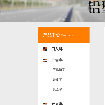
产品中心
Products
门头牌
广告字
不锈钢字
铁皮字
钛金字
发光字