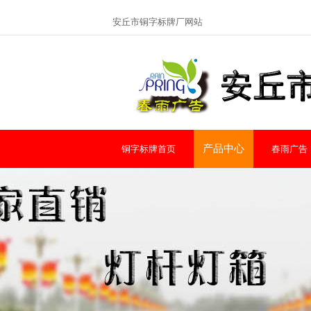
安丘市铜字标牌厂网站
产品中心
铜字标牌首页
春雨广告